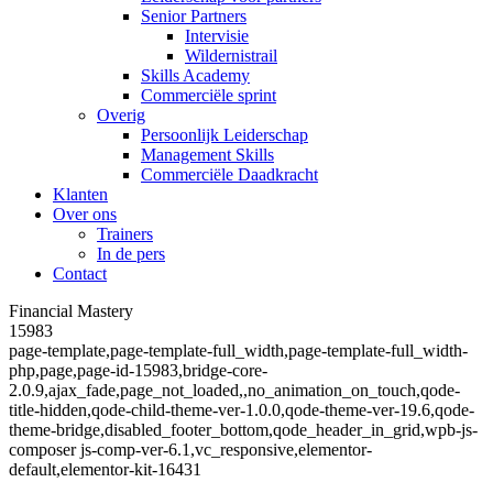
Senior Partners
Intervisie
Wildernistrail
Skills Academy
Commerciële sprint
Overig
Persoonlijk Leiderschap
Management Skills
Commerciële Daadkracht
Klanten
Over ons
Trainers
In de pers
Contact
Financial Mastery
15983
page-template,page-template-full_width,page-template-full_width-
php,page,page-id-15983,bridge-core-
2.0.9,ajax_fade,page_not_loaded,,no_animation_on_touch,qode-
title-hidden,qode-child-theme-ver-1.0.0,qode-theme-ver-19.6,qode-
theme-bridge,disabled_footer_bottom,qode_header_in_grid,wpb-js-
composer js-comp-ver-6.1,vc_responsive,elementor-
default,elementor-kit-16431